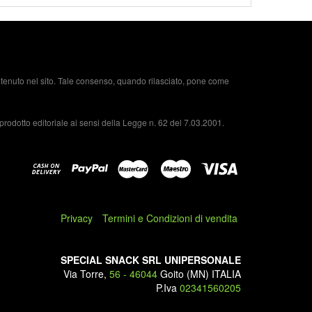
ontenuto nel sito. Tale consenso, quando rilasciato, pone come
prodotto editoriale ai sensi della Legge n. 62 del 7.03.2001.
LI, ALIMENTAZIONE E INTEGRAZIONE
2019
uta dei capelli può essere causata da una dieta poco
Privacy
Termini e Condizioni di vendita
rata. In questo caso può essere d’aiuto un integratore
are per capelli. La salute dei capelli è influenzata dai
ivelli ormonali; ...
SPECIAL SNACK SRL UNIPERSONALE
Via Torre,
56 - 46044
Goito (MN) ITALIA
P.Iva
02341560205