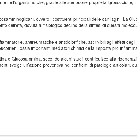
e nell’organismo che, grazie alle sue buone proprietà igroscopiche, in
osamminoglicani, ovvero i costituenti principali delle cartilagini. La 
 dell'età, dovuta al fisiologico declino della sintesi di questa molecola
fiammatorie, antireumatiche e antidolorifiche, ascrivibili agli effetti degl
otrieni, ossia importanti mediatori chimici della risposta pro-infiammat
tina e Glucosammina, secondo alcuni studi, contribuisce alla rigenerazi
enti svolge un’azione preventiva nei confronti di patologie articolari, qu