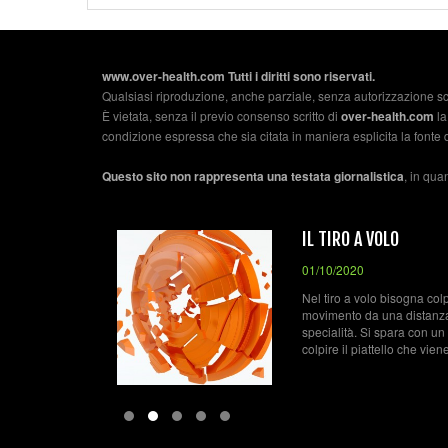
www.over-health.com Tutti i diritti sono riservati.
Qualsiasi riproduzione, anche parziale, senza autorizzazione sc
È vietata, senza il previo consenso scritto di
over-health.com
la
condizione espressa che sia citata in maniera esplicita la fonte 
Questo sito non rappresenta una testata giornalistica
, in qua
I
IL TIRO A VOLO
01/10/2020
cusso non ha
Nel tiro a volo bisogna colpi
 tiro a volo.
movimento da una distanza
 al trap
specialità. Si spara con un 
colpire il piattello che viene 