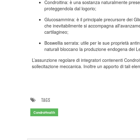
Condroitina: è una sostanza naturalmente present
proteggendola dal logorio;
Glucosammina: è il principale precursore dei Glic
che inevitabilmente si accompagna all'avanzamento
cartilagineo;
Boswellia serrata: utile per le sue proprietà antin
naturali bloccano la produzione endogena dei Leuc
L’assunzione regolare di integratori contenenti Condroi
sollecitazione meccanica. Inoltre un apporto di tali elem
TAGS
CondroHealth