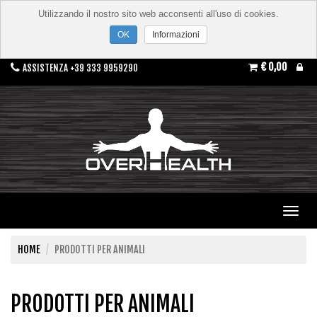
Utilizzando il nostro sito web acconsenti all'uso di cookies.
Informazioni
€ 0,00
ASSISTENZA +39 333 9959290
Toggl
navig
HOME
PRODOTTI PER ANIMALI
PRODOTTI PER ANIMALI