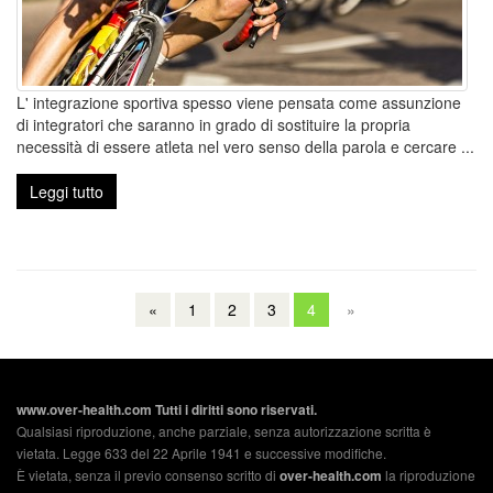
L' integrazione sportiva spesso viene pensata come assunzione
di integratori che saranno in grado di sostituire la propria
necessità di essere atleta nel vero senso della parola e cercare ...
Leggi tutto
«
1
2
3
4
»
www.over-health.com Tutti i diritti sono riservati.
Qualsiasi riproduzione, anche parziale, senza autorizzazione scritta è
vietata. Legge 633 del 22 Aprile 1941 e successive modifiche.
È vietata, senza il previo consenso scritto di
over-health.com
la riproduzione