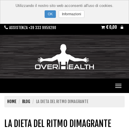
Utilizzando il nostro sito web acconsenti all'uso di cookies.
Informazioni
€ 0,00
ASSISTENZA +39 333 9959290
Toggl
navig
HOME
BLOG
LA DIETA DEL RITMO DIMAGRANTE
LA DIETA DEL RITMO DIMAGRANTE