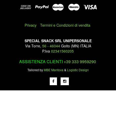
Privacy
Termini e Condizioni di vendita
SPECIAL SNACK SRL UNIPERSONALE
Via Torre,
56 - 46044
Goito (MN) ITALIA
P.Iva
02341560205
ASSISTENZA CLIENTI
+39 333 9959290
Tailored by
MBE Mantova
&
Logistic Design