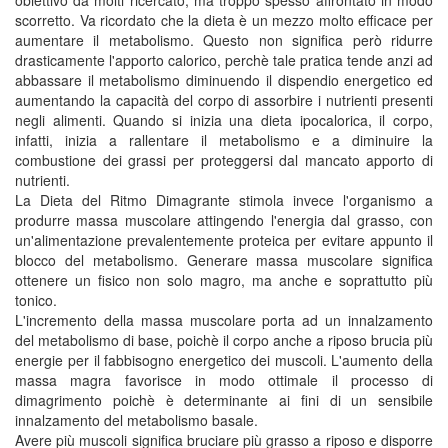
obiettivo da molti ricercato, ma troppo spesso affrontato in modo
scorretto. Va ricordato che la dieta è un mezzo molto efficace per
aumentare il metabolismo. Questo non significa però ridurre
drasticamente l'apporto calorico, perchè tale pratica tende anzi ad
abbassare il metabolismo diminuendo il dispendio energetico ed
aumentando la capacità del corpo di assorbire i nutrienti presenti
negli alimenti. Quando si inizia una dieta ipocalorica, il corpo,
infatti, inizia a rallentare il metabolismo e a diminuire la
combustione dei grassi per proteggersi dal mancato apporto di
nutrienti.
La Dieta del Ritmo Dimagrante stimola invece l'organismo a
produrre massa muscolare attingendo l'energia dal grasso, con
un'alimentazione prevalentemente proteica per evitare appunto il
blocco del metabolismo. Generare massa muscolare significa
ottenere un fisico non solo magro, ma anche e soprattutto più
tonico.
L'incremento della massa muscolare porta ad un innalzamento
del metabolismo di base, poichè il corpo anche a riposo brucia più
energie per il fabbisogno energetico dei muscoli. L'aumento della
massa magra favorisce in modo ottimale il processo di
dimagrimento poichè è determinante ai fini di un sensibile
innalzamento del metabolismo basale.
Avere più muscoli significa bruciare più grasso a riposo e disporre