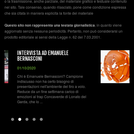
o la trasmissione, anche parziale, del materiale grafico e testuale contenuto
nel sito. Tale consenso, quando rilasciato, pone come condizione espressa
che sia citata in maniera esplicita la fonte del materiale
Questo sito non rappresenta una testata giornalistica
, in quanto viene
aggiornato senza nessuna periodicità. Pertanto, non può considerarsi un
prodotto editoriale ai sensi della Legge n. 62 del 7.03.2001.
IL TIRO A VOLO
01/10/2020
Nel tiro a volo bisogna colpire un bersaglio, il
piattello, in movimento da una distanza che
varia a seconda della specialità. Si spara con
un fucile a canna liscia e si cerca di colpire il
.
piattello che viene ...
l